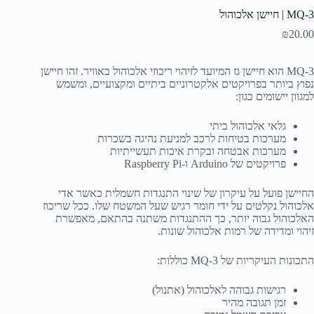
MQ-3 | חיישן אלכוהול
₪
20.00
MQ-3 הוא חיישן גז המיועד לזיהוי ריכוזי אלכוהול באוויר. זהו חיישן
נפוץ ביותר בפרויקטים אלקטרוניים ביתיים ומקצועיים, ומשמש
למגוון יישומים כגון:
גלאי אלכוהול ביתי
מערכות בטיחות לרכב למניעת נהיגה בשכרות
מערכות אבטחה ובקרת איכות תעשייתיות
פרויקטים של Arduino ו-Raspberry Pi
החיישן פועל על עיקרון של שינוי התנגדות חשמלית כאשר אדי
אלכוהול נקלטים על ידי חומר רגיש שעל המשטח שלו. ככל שריכוז
האלכוהול גבוה יותר, כך ההתנגדות משתנה בהתאם, מאפשרת
זיהוי ומדידה של רמות אלכוהול שונות.
התכונות העיקריות של MQ-3 כוללות:
רגישות גבוהה לאלכוהול (אתנול)
זמן תגובה מהיר