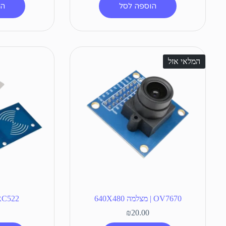
הוספה לסל
הו
המלאי אזל
OV7670 | מצלמה 640X480
RC522 | מודול D
₪
20.00