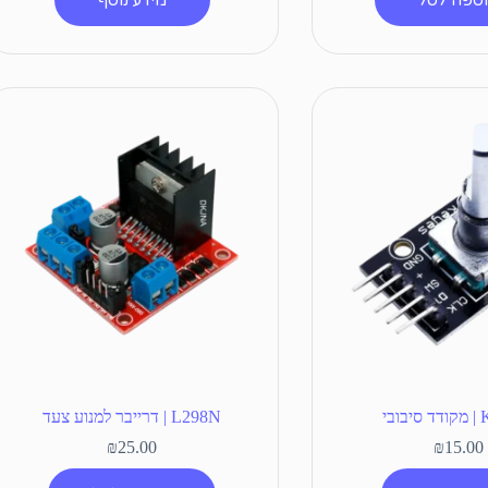
ובי
L298N | דרייבר למנוע צעד
₪
25.00
₪
15.00