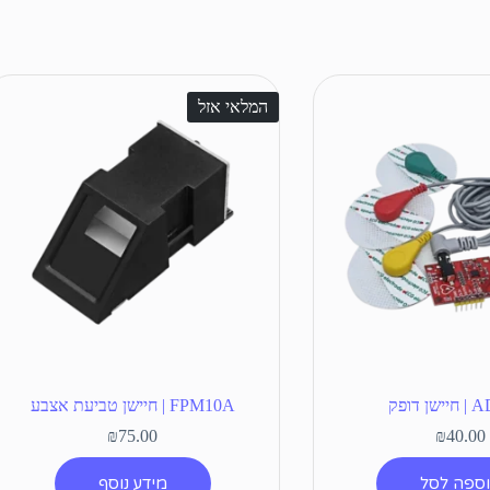
המלאי אזל
 דופק
FPM10A | חיישן טביעת אצבע
₪
75.00
₪
40.00
ספה לסל
מידע נוסף