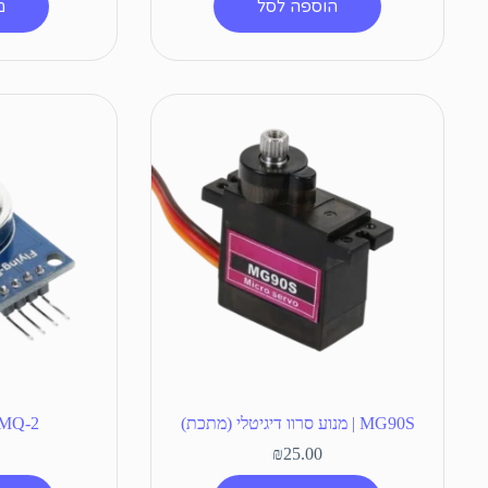
הוספה לסל
מ
MG90S | מנוע סרוו דיגיטלי (מתכת)
MQ-2 | חיישן גז מימ
₪
25.00