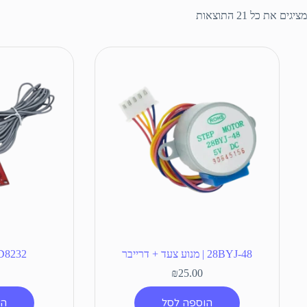
מציגים את כל ⁦21⁩ התוצאות
28BYJ-48 | מנוע צעד + דרייבר
AD8232 | חיישן
₪
25.00
הוספה לסל
הו