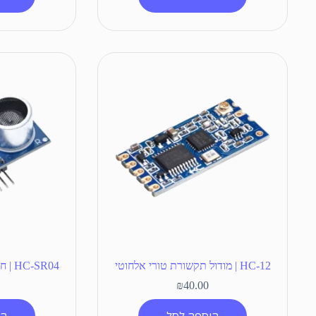
HC-12 | מודול תקשורת טורי אלחוטי
HC-SR04 | חיישן מרחק אולטראסוני
₪
40.00
הוספה לסל
הו