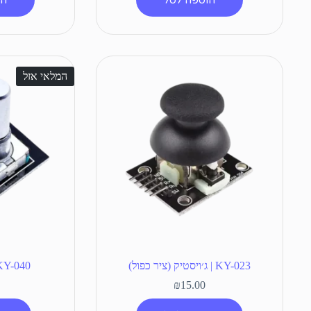
המלאי אזל
KY-023 | ג׳ויסטיק (ציר כפול)
KY-040 | מקודד סיב
₪
15.00