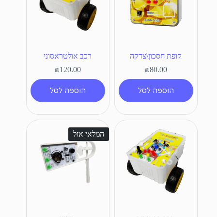
קופת חסכון\צדקה
רכב אולטראסוני
₪
120.00
₪
80.00
הוספה לסל
הוספה לסל
המלאי אזל