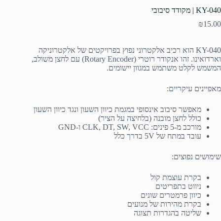
KY-040 | מקודד סיבובי
₪
15.00
KY-040 הוא רכיב אלקטרוני נפוץ בפרויקטים של אלקטרוניקה
וארדואינו. זהו אנקודר רוטרי (Rotary Encoder) עם לחצן משולב,
המשמש לקלט משתמש במגוון יישומים.
מאפיינים עיקריים:
מאפשר סיבוב אינסופי במגמת כיוון השעון ונגד כיוון השעון
כולל לחצן מובנה (בלחיצה על הציר)
מורכב מ-5 פינים: CLK, DT, SW, VCC ו-GND
עובד במתח של 5V בדרך כלל
שימושים נפוצים:
בקרת עוצמת קול
ניווט בתפריטים
כיוון פרמטרים שונים
בקרת מהירות של מנועים
שליטה בהגדרות תצוגה