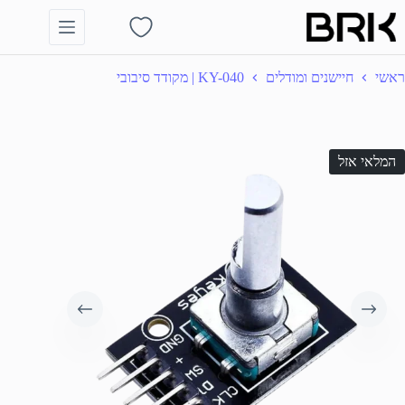
Ski
t
Shopping
conten
cart
ראשי
חיישנים ומודלים
KY-040 | מקודד סיבובי
המלאי אזל