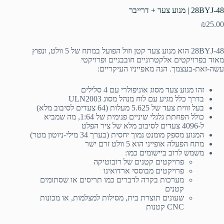
28BYJ-48 | מנוע צעד + דרייבר
₪
25.00
28BYJ-48 הוא מנוע צעד קטן וזול הפועל במתח של 5 וולט, ונפוץ
מאוד בפרויקטים אלקטרוניים חובבניים ופרויקטי
עשה-זאת-בעצמך. הנה מאפייניו העיקריים:
זהו מנוע צעד מסוג אוניפולרי עם 4 סלילים
בדרך כלל מגיע עם לוח מנהל מסוג ULN2003
בעל זווית צעד של 5.625 מעלות (64 צעדים לסיבוב מלא)
כולל הפחתת גלגלי שיניים פנימית של 1:64, מה שמביא
ל-4096 צעדים לסיבוב מלא של ציר הפלט
המנוע מספק מומנט נמוך יחסית (בערך 34 מילי-ניוטון מטר)
מתח הפעלה אופייני הוא 5 וולט זרם ישר
משמש לרוב ביישומים כמו:
פרויקטים קטנים של רובוטיקה
פרויקטים מבוססי ארדואינו
מערכות בקרה לדברים כמו תריסים או שסתומים
קטנים
שעונים תוצרת בית, מסילות למצלמות, או מכונות
CNC קטנות