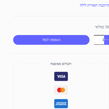
הרכבת תאורת לילה
50 במלאי
מות
הוספה לסל
ל
אורת
ילה
לד
פול)
תשלום מאובטח