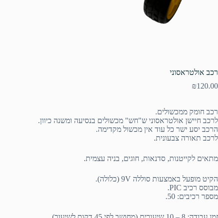
רכב אולטראסוני
₪
120.00
רכב חומק ממכשולים.
לרכב חיישן אולטראסוני ש"חש" מכשולים בנסיעה ומשנה כיוון.
הרכב יסע ישר כל עוד אין מכשול מקדימה.
לרכב תאורה צבעונית.
מתאים לקייטנות, סדנאות, חוגים, בניה עצמית.
הקיט מופעל באמצעות סוללה 9V (כלולה).
מבוסס רכיב PIC.
מספר רכיבים: 50.
זמן עבודה: 8 – 10 שיעורים (מחושב לפי 45 דקות לשיעור).