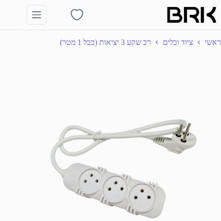
Ski
t
Shopping
conten
cart
ראשי
ציוד וכלים
רב שקע 3 יציאות (כבל 1 מטר)