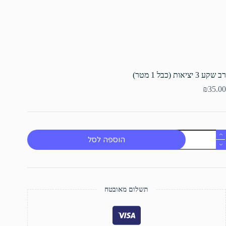
רב שקע 3 יציאות (כבל 1 מטר)
₪
35.00
מות
הוספה לסל
ל
ב
קע
ציאות
כבל
תשלום מאובטח
טר)