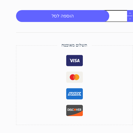
מות
הוספה לסל
ל
נסופר
תשלום מאובטח