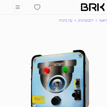
Ski
t
Shopping
conten
cart
ראשי
רובוטרוניק
עין ביונית