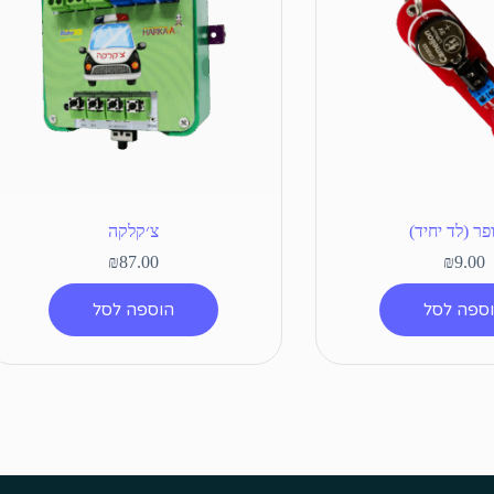
פר (לד יחיד)
צ׳קלקה
₪
87.00
₪
9.00
ספה לסל
הוספה לסל