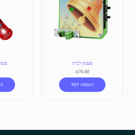
פעמון לבית
פנסו
₪
76.00
הוספה לסל
הו