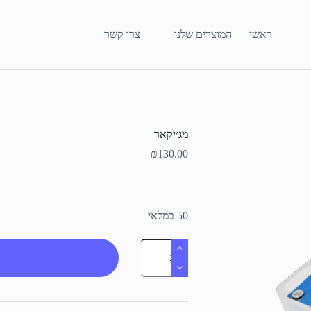
ראשי
המוצרים שלנו
צרו קשר
מג׳יקאר
₪
130.00
50 במלאי
כמות
של
מג׳יקאר