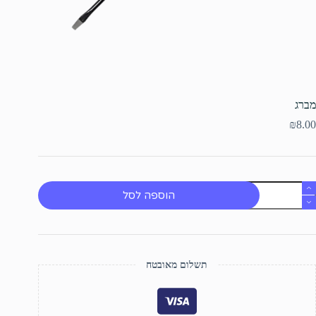
מברג
₪
8.00
מות
הוספה לסל
ל
ברג
תשלום מאובטח