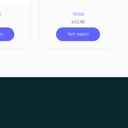
פנסופר
כ
₪
15.00
הוספה לסל
הו