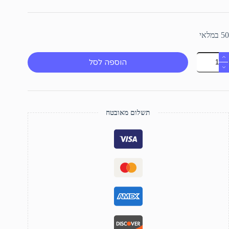
50 במלאי
מות
הוספה לסל
ל
זעקוד
תשלום מאובטח